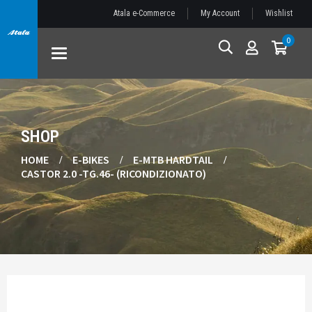
Atala e-Commerce
My Account
Wishlist
0
Toggle
navigation
SHOP
HOME
E-BIKES
E-MTB HARDTAIL
CASTOR 2.0 -TG.46- (RICONDIZIONATO)