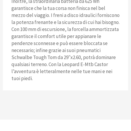
Inoltre, la straordinaria batteria da 625 Wh
garantisce che la tua corsa non finisca nel bel
mezzo del viaggio. I freni a disco idraulici forniscono
la potenza frenante e la sicurezza di cui hai bisogno.
Con 100 mm di escursione, la forcella ammortizzata
garantisce il comfort utile per appianare le
pendenze sconnesse e può essere bloccata se
necessario; infine grazie ai suoi pneumatici
Schwalbe Tough Tom da 29″x2.60, potrà dominare
qualsiasi terreno. Con la Leopard E-Mtb Castor
l’avventura è letteralmente nelle tue mani e nei
tuoi piedi.
POTREBBE PIACERTI