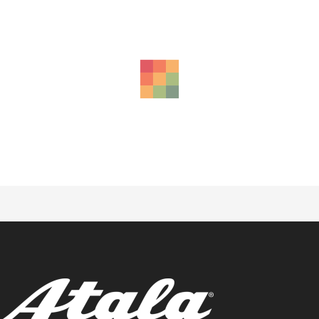
ANCHE
B-Cross A4.2 LT9 -TG.46- (Prodotto Nuovo)
€
1.499,00
Il prezzo originale era: €2.019,00.
Il
€
2.019,00
prezzo attuale è: €1.499,00.