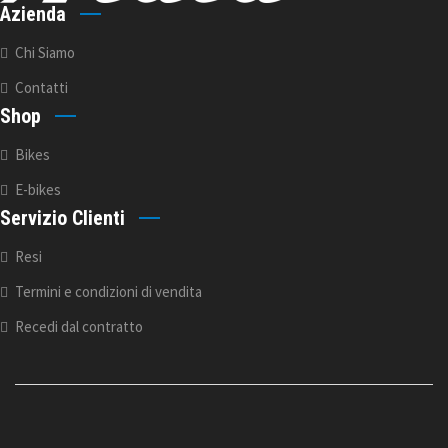
Azienda
Chi Siamo
Contatti
B-Cross S -TG.46- (Ricondizionato)
Shop
€
1.300,00
Il prezzo originale era: €2.149,00.
Il
€
2.149,00
Bikes
prezzo attuale è: €1.300,00.
E-bikes
Servizio Clienti
Resi
Termini e condizioni di vendita
B-Rush C5.2 -Tg.44- (Ricondizionato)
Recedi dal contratto
€
2.999,00
Il prezzo originale era: €5.389,00.
Il
€
5.389,00
prezzo attuale è: €2.999,00.