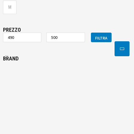
M
PREZZO
FILTRA
BRAND
Atala
STORE
Atala Store Padova