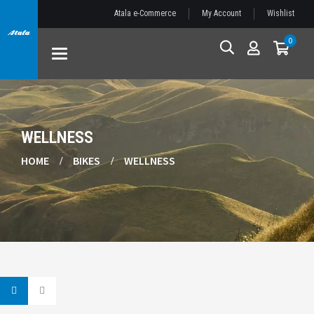
Atala e-Commerce
My Account
Wishlist
0
Toggle
navigation
WELLNESS
HOME
BIKES
WELLNESS